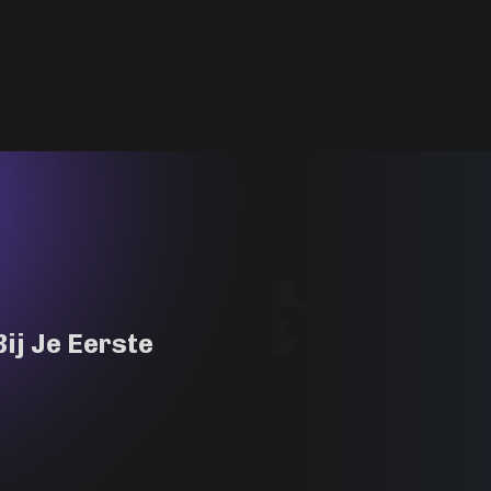
ij Je Eerste