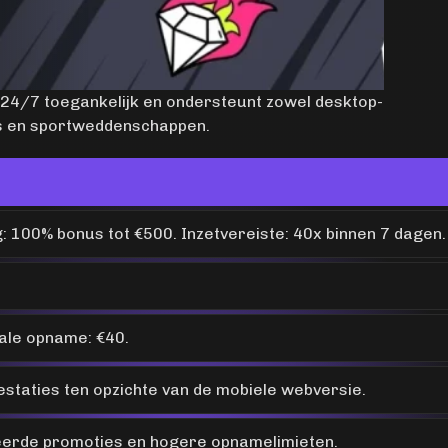
 24/7 toegankelijk en ondersteunt zowel desktop-
mes en sportweddenschappen.
ng: 100% bonus tot €500. Inzetvereiste: 40x binnen 7 dagen.
male opname: €40.
staties ten opzichte van de mobiele webversie.
seerde promoties en hogere opnamelimieten.