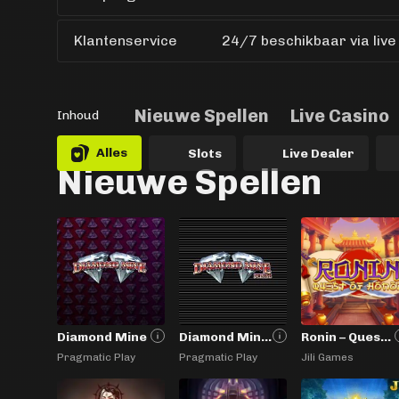
Klantenservice
24/7 beschikbaar via live
Nieuwe Spellen
Live Casino
Inhoud
Alles
Slots
Live Dealer
Nieuwe Spellen
Diamond Mine
Diamond Mine Deluxe
Ronin – Quest 
Pragmatic Play
Pragmatic Play
Jili Games