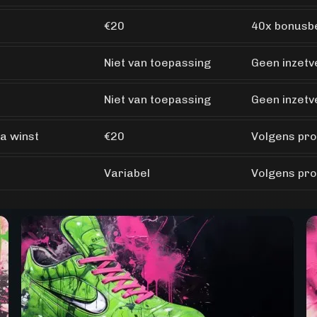
€20
40x bonusb
Niet van toepassing
Geen inzetv
Niet van toepassing
Geen inzetv
a winst
€20
Volgens pr
Variabel
Volgens pr