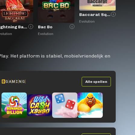
Baccarat Squeeze
Evolution
ightning Baccarat
Bac Bo
volution
Evolution
. Het platform is stabiel, mobielvriendelijk en
Alle spellen