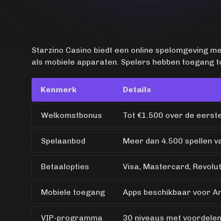
Starzino Casino biedt een online spelomgeving me
als mobiele apparaten. Spelers hebben toegang t
Kenmerk
Details
Welkomstbonus
Tot €1.500 over de eerste 
Spelaanbod
Meer dan 4.500 spellen v
Betaalopties
Visa, Mastercard, Revolut
Mobiele toegang
Apps beschikbaar voor An
VIP-programma
30 niveaus met voordelen